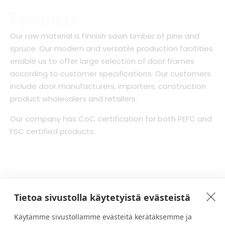
Products
Our raw material is Finnish sawn timber of pine and
spruce. Our modern and versatile production facitities
enable us to offer large selection of door frames
according to customer specifications. Our customers
include door manufacturers, importers, construction
product wholesalers and retailers.
Our company has CoC certification for both PEFC and
FSC certified products.
Tietoa sivustolla käytetyistä evästeistä
Käytämme sivustollamme evästeitä kerätäksemme ja