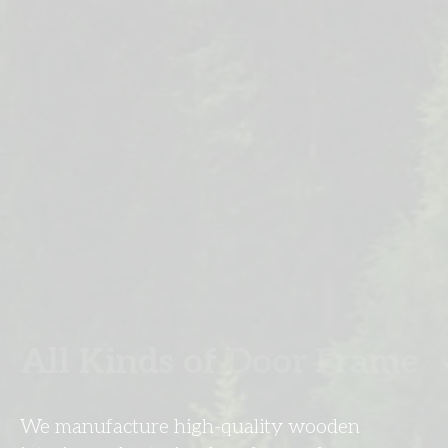
All Kinds of
Door Frame
We manufacture high-quality wooden