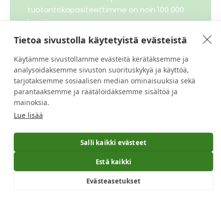
tuotantokapasiteettimme on noin 100 000
karmia.
Tietoa sivustolla käytetyistä evästeistä
Toimitamme laadukkaita karmeja sekä
kotimaisille asiakkaillemme että vientiin.
Käytämme sivustollamme evästeitä kerätäksemme ja
Pitkäaikainen kokemuksemme, modernit
analysoidaksemme sivuston suorituskykyä ja käyttöä,
tuotantolaitteemme sekä
tarjotaksemme sosiaalisen median ominaisuuksia sekä
ammattitaitoinen henkilöstömme takaavat
parantaaksemme ja räätälöidäksemme sisältöä ja
mainoksia.
tuotteidemme korkean laadun ja
Lue lisää
toimitusvarmuuden.
Salli kaikki evästeet
Estä kaikki
Evästeasetukset
Kotimaisuus