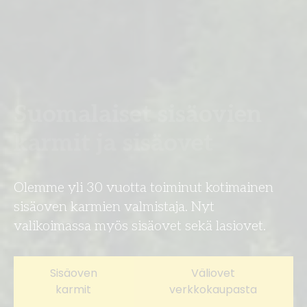
Suomalaiset sisäovien
karmit ja sisäovet
Olemme yli 30 vuotta toiminut kotimainen
sisäoven karmien valmistaja. Nyt
valikoimassa myös sisäovet sekä lasiovet.
Sisäoven
Väliovet
karmit
verkkokaupasta